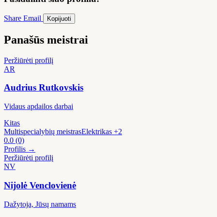
Share
Email
Kopijuoti
Panašūs meistrai
Peržiūrėti profilį
AR
Audrius Rutkovskis
Vidaus apdailos darbai
Kitas
Multispecialybių meistras
Elektrikas
+2
0.0
(0)
Profilis →
Peržiūrėti profilį
NV
Nijolė Venclovienė
Dažytoja, Jūsų namams