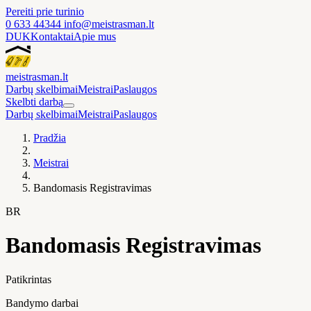
Pereiti prie turinio
0 633 44344
info@meistrasman.lt
DUK
Kontaktai
Apie mus
meistras
man
.lt
Darbų skelbimai
Meistrai
Paslaugos
Skelbti darbą
Darbų skelbimai
Meistrai
Paslaugos
Pradžia
Meistrai
Bandomasis Registravimas
BR
Bandomasis Registravimas
Patikrintas
Bandymo darbai