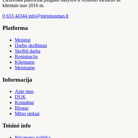
klientais nuo 2016 m.
0 633 44344
info@meistrasman.lt
Platforma
Meistrai
Darbų skelbimai
Skelbti darbą
Registracija
Klientams
Meistrams
Informacija
Apie mus
DUK
Kontaktai
Blogas
Mūsų siekiai
Teisinė info
Privatumo politika