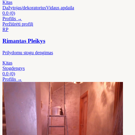
Kitas
Dažytojas/dekoratorius
Vidaus apdaila
0.0
(0)
Profilis →
Peržiūrėti profilį
RP
Rimantas Pleikys
Prilydomu stogu dengimas
Kitas
Stogdengys
0.0
(0)
Profilis →