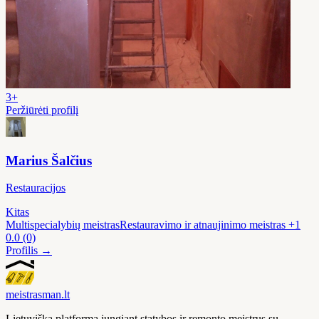
3+
Peržiūrėti profilį
Marius Šalčius
Restauracijos
Kitas
Multispecialybių meistras
Restauravimo ir atnaujinimo meistras
+1
0.0
(0)
Profilis →
meistras
man
.lt
Lietuviška platforma jungiant statybos ir remonto meistrus su