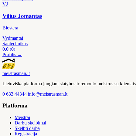
VJ
Vilius Jomantas
Biostera
Vydmantai
Santechnikas
0.0
(0)
Profilis →
meistras
man
.lt
Lietuviška platforma jungiant statybos ir remonto meistrus su klienta
0 633 44344
info@meistrasman.lt
Platforma
Meistrai
Darbų skelbimai
Skelbti darbą
Registracija