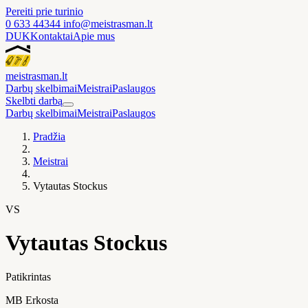
Pereiti prie turinio
0 633 44344
info@meistrasman.lt
DUK
Kontaktai
Apie mus
meistras
man
.lt
Darbų skelbimai
Meistrai
Paslaugos
Skelbti darbą
Darbų skelbimai
Meistrai
Paslaugos
Pradžia
Meistrai
Vytautas Stockus
VS
Vytautas Stockus
Patikrintas
MB Erkosta