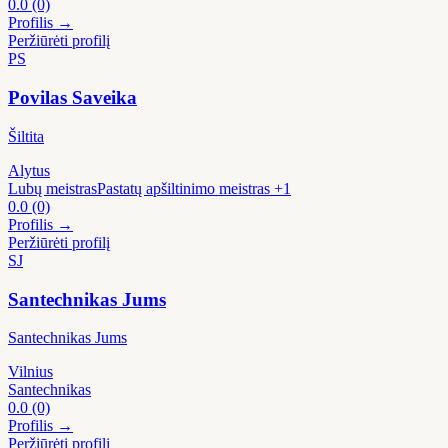
0.0
(0)
Profilis →
Peržiūrėti profilį
PS
Povilas Saveika
Šiltita
Alytus
Lubų meistras
Pastatų apšiltinimo meistras
+1
0.0
(0)
Profilis →
Peržiūrėti profilį
SJ
Santechnikas Jums
Santechnikas Jums
Vilnius
Santechnikas
0.0
(0)
Profilis →
Peržiūrėti profilį