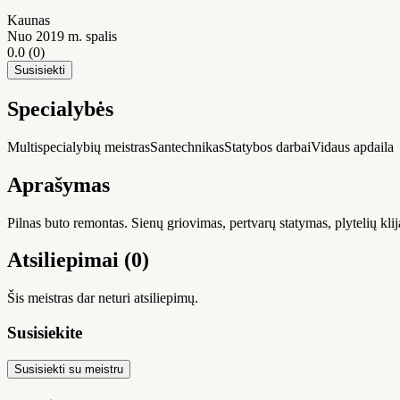
Kaunas
Nuo 2019 m. spalis
0.0
(0)
Susisiekti
Specialybės
Multispecialybių meistras
Santechnikas
Statybos darbai
Vidaus apdaila
Aprašymas
Pilnas buto remontas. Sienų griovimas, pertvarų statymas, plytelių kl
Atsiliepimai (0)
Šis meistras dar neturi atsiliepimų.
Susisiekite
Susisiekti su meistru