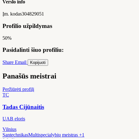
Verslo info
Įm. kodas
304829051
Profilio užpildymas
50%
Pasidalinti šiuo profiliu:
Share
Email
Kopijuoti
Panašūs meistrai
Peržiūrėti profilį
TC
Tadas Cijūnaitis
UAB eloris
Vilnius
Santechnikas
Multispecialybių meistras
+1