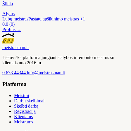
Šiltita
Alytus
Lubų meistras
Pastatų apšiltinimo meistras
+1
0.0
(0)
Profilis →
meistras
man
.lt
Lietuviška platforma jungiant statybos ir remonto meistrus su
klientais nuo 2016 m.
0 633 44344
info@meistrasman.lt
Platforma
Meistrai
Darbų skelbimai
Skelbti darbą
Registracija
Klientams
Meistrams