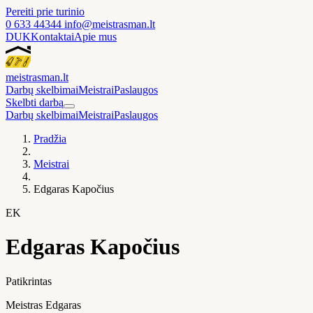
Pereiti prie turinio
0 633 44344
info@meistrasman.lt
DUK
Kontaktai
Apie mus
meistras
man
.lt
Darbų skelbimai
Meistrai
Paslaugos
Skelbti darbą
Darbų skelbimai
Meistrai
Paslaugos
Pradžia
Meistrai
Edgaras Kapočius
EK
Edgaras Kapočius
Patikrintas
Meistras Edgaras