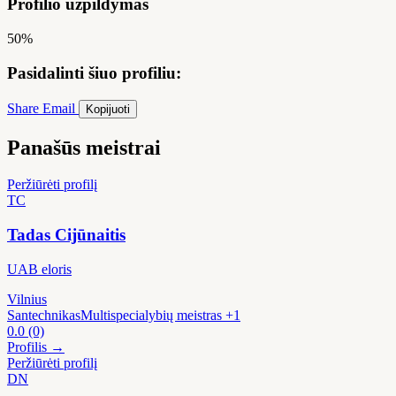
Profilio užpildymas
50%
Pasidalinti šiuo profiliu:
Share
Email
Kopijuoti
Panašūs meistrai
Peržiūrėti profilį
TC
Tadas Cijūnaitis
UAB eloris
Vilnius
Santechnikas
Multispecialybių meistras
+1
0.0
(0)
Profilis →
Peržiūrėti profilį
DN