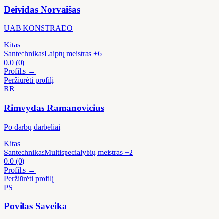
Deividas Norvaišas
UAB KONSTRADO
Kitas
Santechnikas
Laiptų meistras
+6
0.0
(0)
Profilis →
Peržiūrėti profilį
RR
Rimvydas Ramanovicius
Po darbų darbeliai
Kitas
Santechnikas
Multispecialybių meistras
+2
0.0
(0)
Profilis →
Peržiūrėti profilį
PS
Povilas Saveika