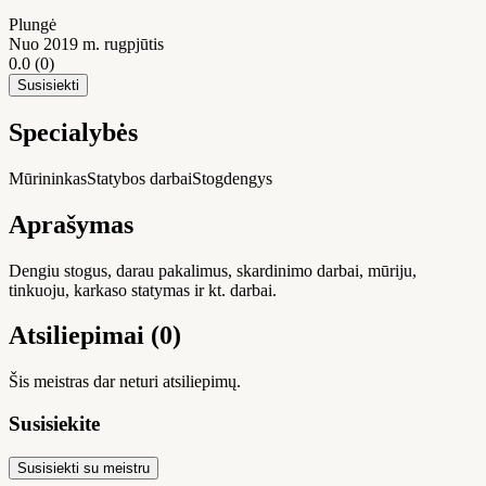
Plungė
Nuo 2019 m. rugpjūtis
0.0
(0)
Susisiekti
Specialybės
Mūrininkas
Statybos darbai
Stogdengys
Aprašymas
Dengiu stogus, darau pakalimus, skardinimo darbai, mūriju,
tinkuoju, karkaso statymas ir kt. darbai.
Atsiliepimai (0)
Šis meistras dar neturi atsiliepimų.
Susisiekite
Susisiekti su meistru