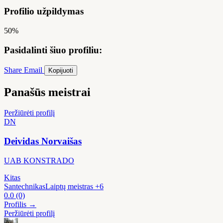
Profilio užpildymas
50%
Pasidalinti šiuo profiliu:
Share
Email
Kopijuoti
Panašūs meistrai
Peržiūrėti profilį
DN
Deividas Norvaišas
UAB KONSTRADO
Kitas
Santechnikas
Laiptų meistras
+6
0.0
(0)
Profilis →
Peržiūrėti profilį