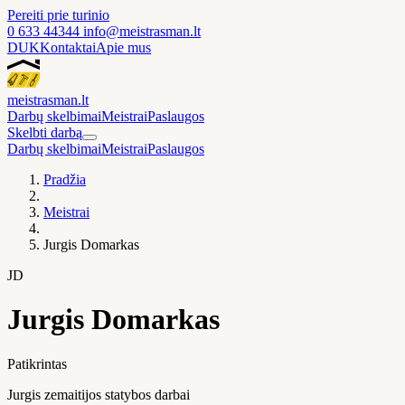
Pereiti prie turinio
0 633 44344
info@meistrasman.lt
DUK
Kontaktai
Apie mus
meistras
man
.lt
Darbų skelbimai
Meistrai
Paslaugos
Skelbti darbą
Darbų skelbimai
Meistrai
Paslaugos
Pradžia
Meistrai
Jurgis Domarkas
JD
Jurgis Domarkas
Patikrintas
Jurgis zemaitijos statybos darbai