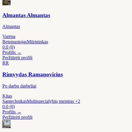
Almantas Almantas
Almantas
Varėna
Betonuotojas
Mūrininkas
0.0
(0)
Profilis →
Peržiūrėti profilį
RR
Rimvydas Ramanovicius
Po darbų darbeliai
Kitas
Santechnikas
Multispecialybių meistras
+2
0.0
(0)
Profilis →
Peržiūrėti profilį