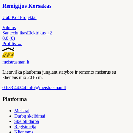
Remigijus Korsakas
Uab Kot Projektai
Vilnius
Santechnikas
Elektrikas
+2
0.0
(0)
Profilis →
meistras
man
.lt
Lietuviška platforma jungiant statybos ir remonto meistrus su
klientais nuo 2016 m.
0 633 44344
info@meistrasman.lt
Platforma
Meistrai
Darbų skelbimai
Skelbti darbą
Registracija
Klientams