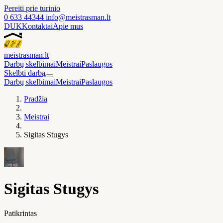
Pereiti prie turinio
0 633 44344
info@meistrasman.lt
DUK
Kontaktai
Apie mus
meistras
man
.lt
Darbų skelbimai
Meistrai
Paslaugos
Skelbti darbą
Darbų skelbimai
Meistrai
Paslaugos
Pradžia
Meistrai
Sigitas Stugys
Sigitas Stugys
Patikrintas