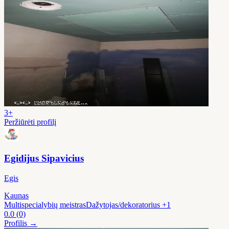
3+
Peržiūrėti profilį
Egidijus Sipavicius
Egis
Kaunas
Multispecialybių meistras
Dažytojas/dekoratorius
+1
0.0
(0)
Profilis →