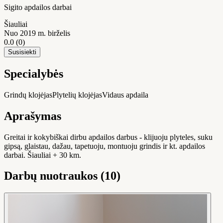
Sigito apdailos darbai
Šiauliai
Nuo 2019 m. birželis
0.0
(0)
Susisiekti
Specialybės
Grindų klojėjas
Plytelių klojėjas
Vidaus apdaila
Aprašymas
Greitai ir kokybiškai dirbu apdailos darbus - klijuoju plyteles, suku
gipsą, glaistau, dažau, tapetuoju, montuoju grindis ir kt. apdailos
darbai. Šiauliai + 30 km.
Darbų nuotraukos (10)