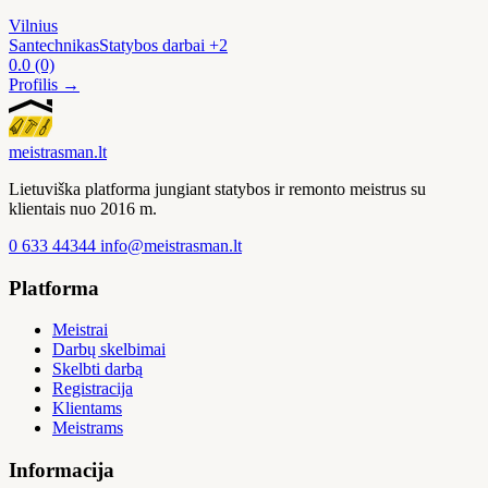
Vilnius
Santechnikas
Statybos darbai
+2
0.0
(0)
Profilis →
meistras
man
.lt
Lietuviška platforma jungiant statybos ir remonto meistrus su
klientais nuo 2016 m.
0 633 44344
info@meistrasman.lt
Platforma
Meistrai
Darbų skelbimai
Skelbti darbą
Registracija
Klientams
Meistrams
Informacija