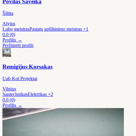
Povilas Saveika
Šiltita
Alytus
Lubų meistras
Pastatų apšiltinimo meistras
+1
0.0
(0)
Profilis →
Peržiūrėti profilį
Remigijus Korsakas
Uab Kot Projektai
Vilnius
Santechnikas
Elektrikas
+2
0.0
(0)
Profilis →