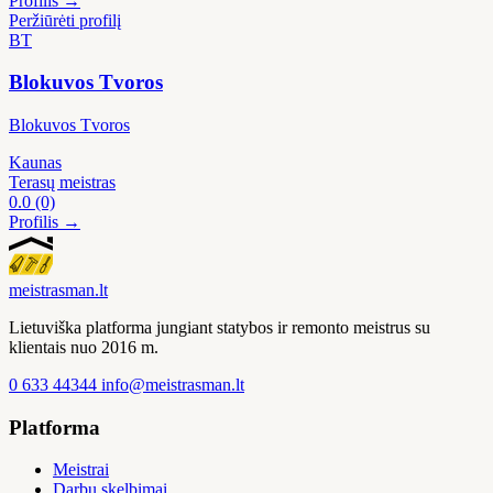
Profilis →
Peržiūrėti profilį
BT
Blokuvos Tvoros
Blokuvos Tvoros
Kaunas
Terasų meistras
0.0
(0)
Profilis →
meistras
man
.lt
Lietuviška platforma jungiant statybos ir remonto meistrus su
klientais nuo 2016 m.
0 633 44344
info@meistrasman.lt
Platforma
Meistrai
Darbų skelbimai