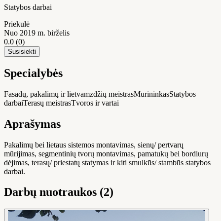
Statybos darbai
Priekulė
Nuo 2019 m. birželis
0.0
(0)
Susisiekti
Specialybės
Fasadų, pakalimų ir lietvamzdžių meistras
Mūrininkas
Statybos
darbai
Terasų meistras
Tvoros ir vartai
Aprašymas
Pakalimų bei lietaus sistemos montavimas, sienų/ pertvarų
mūrijimas, segmentinių tvorų montavimas, pamatukų bei bordiurų
dėjimas, terasų/ priestatų statymas ir kiti smulkūs/ stambūs statybos
darbai.
Darbų nuotraukos (2)