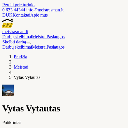
Pereiti prie turinio
0 633 44344
info@meistrasman.lt
DUK
Kontaktai
Apie mus
meistras
man
.lt
Darbų skelbimai
Meistrai
Paslaugos
Skelbti darbą
Darbų skelbimai
Meistrai
Paslaugos
Pradžia
Meistrai
Vytas Vytautas
Vytas Vytautas
Patikrintas