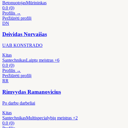
Betonuotojas
Mūrininkas
0.0
(0)
Profilis →
Peržiūrėti profilį
DN
Deividas Norvaišas
UAB KONSTRADO
Kitas
Santechnikas
Laiptų meistras
+6
0.0
(0)
Profilis →
Peržiūrėti profilį
RR
Rimvydas Ramanovicius
Po darbų darbeliai
Kitas
Santechnikas
Multispecialybių meistras
+2
0.0
(0)