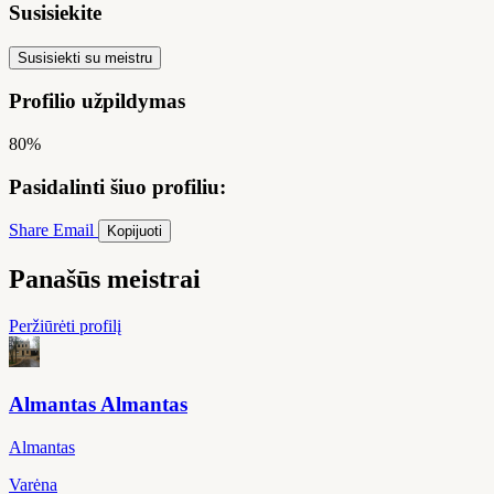
Susisiekite
Susisiekti su meistru
Profilio užpildymas
80%
Pasidalinti šiuo profiliu:
Share
Email
Kopijuoti
Panašūs meistrai
Peržiūrėti profilį
Almantas Almantas
Almantas
Varėna