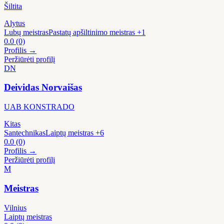
Šiltita
Alytus
Lubų meistras
Pastatų apšiltinimo meistras
+1
0.0
(0)
Profilis →
Peržiūrėti profilį
DN
Deividas Norvaišas
UAB KONSTRADO
Kitas
Santechnikas
Laiptų meistras
+6
0.0
(0)
Profilis →
Peržiūrėti profilį
M
Meistras
Vilnius
Laiptų meistras