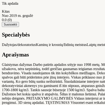
Tik apdaila
Kitas
Nuo 2019 m. gegužė
0.0
(0)
Susisiekti
Specialybės
Dažytojas/dekoratorius
Kaminų ir krosnių/židinių meistras
Laiptų meist
Aprašymas
Glaistymas dažymas Darbo patirtis apdailos srityje nuo 1998 metų. M
užsakovu, nėra tarpininkų, todėl greičiau gaunamas teigiamas rezultat
bendravimo. Visada naudojamos tik itin kokybiškos medžiagos. Dekor
spalvos gali būti priderintos prie jūsų interjero. Viskas priklauso n
variantų. Ko gero būtų sunku neišsirinkti. Šiuolaikiniame inter
dekoratyviniai akmenys yra gaminami iš itin stipraus, atsparaus gn
1700-1800 kg/m3. Tankis sausoje būsenoje 1500 kg/m3. Spalva balta s
Dažomos bet kokia spalva ir atspalviu. Šiltas ir malonus lietimui. Pal
nebijo drėgmės. PRITAIKYMO GALIMYBĖS Vidaus interjerui ar interjer
įrengimui. 3D sienų apdailai. TĘSTINUMAS Visuomet esant reikalui pa