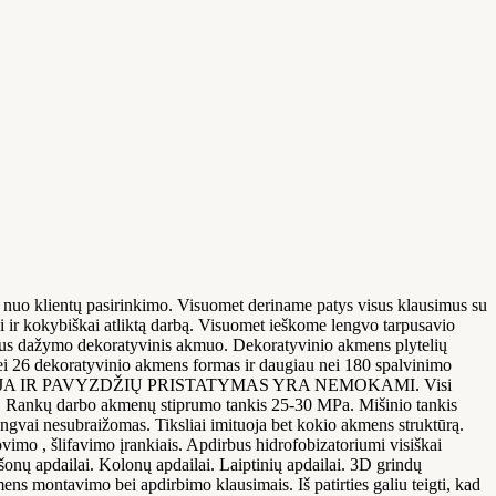
 nuo klientų pasirinkimo. Visuomet deriname patys visus klausimus su
i ir kokybiškai atliktą darbą. Visuomet ieškome lengvo tarpusavio
aus dažymo dekoratyvinis akmuo. Dekoratyvinio akmens plytelių
 nei 26 dekoratyvinio akmens formas ir daugiau nei 180 spalvinimo
i. KONSULTACIJA IR PAVYZDŽIŲ PRISTATYMAS YRA NEMOKAMI. Visi
o. Rankų darbo akmenų stiprumo tankis 25-30 MPa. Mišinio tankis
gvai nesubraižomas. Tiksliai imituoja bet kokio akmens struktūrą.
vimo , šlifavimo įrankiais. Apdirbus hidrofobizatoriumi visiškai
ų apdailai. Kolonų apdailai. Laiptinių apdailai. 3D grindų
 montavimo bei apdirbimo klausimais. Iš patirties galiu teigti, kad