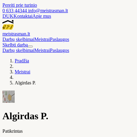
Pereiti prie turinio
0 633 44344
info@meistrasman.lt
DUK
Kontaktai
Apie mus
meistras
man
.lt
Darbų skelbimai
Meistrai
Paslaugos
Skelbti darbą
Darbų skelbimai
Meistrai
Paslaugos
Pradžia
Meistrai
Algirdas P.
Algirdas P.
Patikrintas