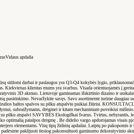
ras
Vidaus apdaila
ūsų siūlomi darbai ir paslaugos yra Q3-Q4 kokybės lygio, priklausomai
as. Kiekvienas klientas mums yra svarbus. Visada orientuojamės į greita
atyvinis 3D akmuo. Lietuvoje gaminamas išskirtinio dizaino ir unikal
uo jūsų pasirinkimo. Nevaržykite savęs. Savo asortimente turime daugiau
jere natūralios baltos spalvos su pilku atspalviu puikiai žiūris
iuždymui, subraižymams, drėgmei ir kitam mechaniniam poveikiui mišini
u pilku atspalvi SAVYBĖS Ekologiškai švarus. Tvirtas, nebyrantis, len
aiko optimalią patalpos drėgmę . Be didelio vargo apdorojamas visais pjo
o elementams. Visų tipų židinių apdailai. Laiptų po pakopomis ir šon
dėsime paklijuoti tiesiog pakonsultuoti gaminamo dekoratyvinio akmens