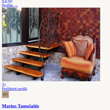
0.0
(0)
Profilis →
3+
Peržiūrėti profilį
Marius Tamošaitis