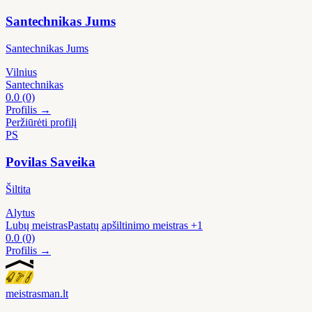
Santechnikas Jums
Santechnikas Jums
Vilnius
Santechnikas
0.0
(0)
Profilis →
Peržiūrėti profilį
PS
Povilas Saveika
Šiltita
Alytus
Lubų meistras
Pastatų apšiltinimo meistras
+1
0.0
(0)
Profilis →
meistras
man
.lt