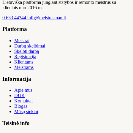
Lietuviška platforma jungiant statybos ir remonto meistrus su
klientais nuo 2016 m.
0 633 44344
info@meistrasman.lt
Platforma
Meistrai
Darbų skelbimai
Skelbti darbą
Registracija
Klientams
Meistrams
Informacija
Apie mus
DUK
Kontaktai
Blogas
Mūsų siekiai
Teisinė info