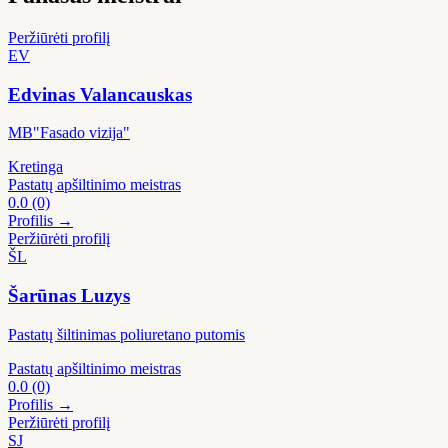
Peržiūrėti profilį
EV
Edvinas Valancauskas
MB"Fasado vizija"
Kretinga
Pastatų apšiltinimo meistras
0.0
(0)
Profilis →
Peržiūrėti profilį
ŠL
Šarūnas Luzys
Pastatų šiltinimas poliuretano putomis
Pastatų apšiltinimo meistras
0.0
(0)
Profilis →
Peržiūrėti profilį
SJ