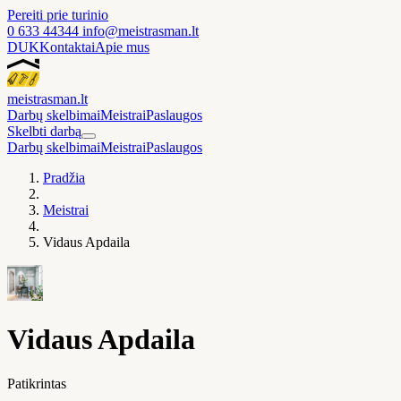
Pereiti prie turinio
0 633 44344
info@meistrasman.lt
DUK
Kontaktai
Apie mus
meistras
man
.lt
Darbų skelbimai
Meistrai
Paslaugos
Skelbti darbą
Darbų skelbimai
Meistrai
Paslaugos
Pradžia
Meistrai
Vidaus Apdaila
Vidaus Apdaila
Patikrintas