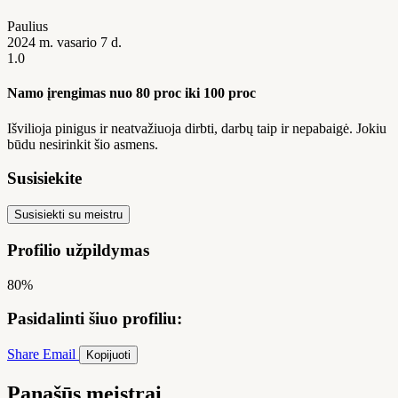
Paulius
2024 m. vasario 7 d.
1.0
Namo įrengimas nuo 80 proc iki 100 proc
Išvilioja pinigus ir neatvažiuoja dirbti, darbų taip ir nepabaigė. Jokiu
būdu nesirinkit šio asmens.
Susisiekite
Susisiekti su meistru
Profilio užpildymas
80%
Pasidalinti šiuo profiliu:
Share
Email
Kopijuoti
Panašūs meistrai