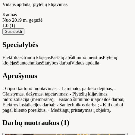
Vidaus apdaila, plytelių klijavimas
Kaunas
Nuo 2019 m. gegužė
1.0
(1)
Susisiekti
Specialybės
Elektrikas
Grindų klojėjas
Pastatų apšiltinimo meistras
Plytelių
klojėjas
Santechnikas
Statybos darbai
Vidaus apdaila
Aprašymas
- Gipso kartono montavimas; - Laminato, parketo dėjimas; -
Glaistymas, dažymas, tapetavimas; - Plytelių klijavimas,
hidroizoliacija (membrana); - Fasado šiltinimo ir apdailos darbai; -
Elektros instaliacijos darbai; - Santechnikos darbai; - Kiti darbai
pagal kliento poreikius. - Medžiagų pristatymas į objektą.
Darbų nuotraukos (1)