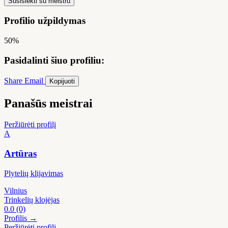
Susisiekti su meistru
Profilio užpildymas
50%
Pasidalinti šiuo profiliu:
Share
Email
Kopijuoti
Panašūs meistrai
Peržiūrėti profilį
A
Artūras
Plytelių klijavimas
Vilnius
Trinkelių klojėjas
0.0
(0)
Profilis →
Peržiūrėti profilį