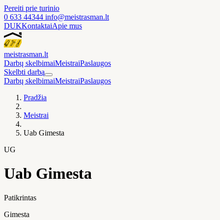
Pereiti prie turinio
0 633 44344
info@meistrasman.lt
DUK
Kontaktai
Apie mus
meistras
man
.lt
Darbų skelbimai
Meistrai
Paslaugos
Skelbti darbą
Darbų skelbimai
Meistrai
Paslaugos
Pradžia
Meistrai
Uab Gimesta
UG
Uab Gimesta
Patikrintas
Gimesta