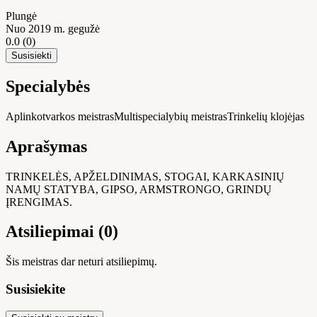
Plungė
Nuo 2019 m. gegužė
0.0
(0)
Susisiekti
Specialybės
Aplinkotvarkos meistras
Multispecialybių meistras
Trinkelių klojėjas
Aprašymas
TRINKELĖS, APŽELDINIMAS, STOGAI, KARKASINIŲ
NAMŲ STATYBA, GIPSO, ARMSTRONGO, GRINDŲ
ĮRENGIMAS.
Atsiliepimai (0)
Šis meistras dar neturi atsiliepimų.
Susisiekite