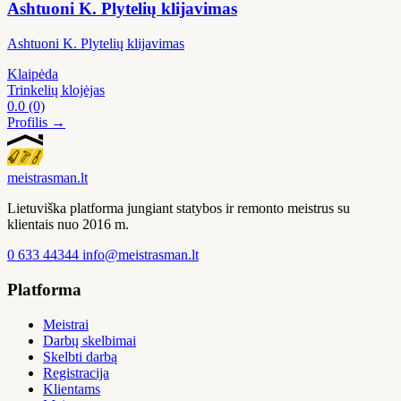
Ashtuoni K. Plytelių klijavimas
Ashtuoni K. Plytelių klijavimas
Klaipėda
Trinkelių klojėjas
0.0
(0)
Profilis →
meistras
man
.lt
Lietuviška platforma jungiant statybos ir remonto meistrus su
klientais nuo 2016 m.
0 633 44344
info@meistrasman.lt
Platforma
Meistrai
Darbų skelbimai
Skelbti darbą
Registracija
Klientams