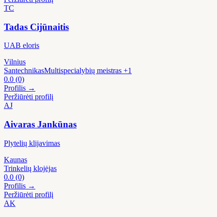
TC
Tadas Cijūnaitis
UAB eloris
Vilnius
Santechnikas
Multispecialybių meistras
+1
0.0
(0)
Profilis →
Peržiūrėti profilį
AJ
Aivaras Jankūnas
Plytelių klijavimas
Kaunas
Trinkelių klojėjas
0.0
(0)
Profilis →
Peržiūrėti profilį
AK