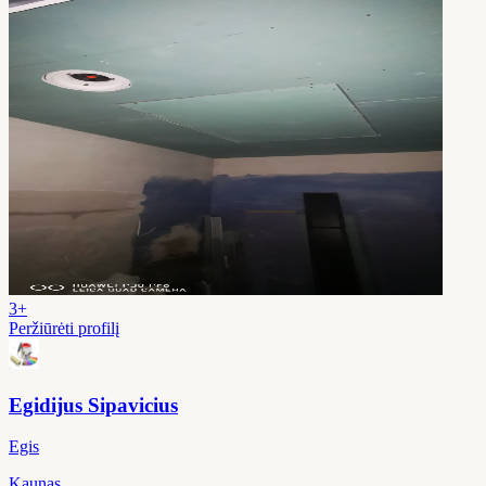
3+
Peržiūrėti profilį
Egidijus Sipavicius
Egis
Kaunas