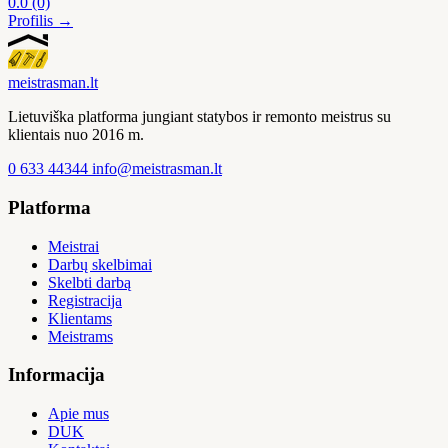
0.0
(0)
Profilis →
meistras
man
.lt
Lietuviška platforma jungiant statybos ir remonto meistrus su
klientais nuo 2016 m.
0 633 44344
info@meistrasman.lt
Platforma
Meistrai
Darbų skelbimai
Skelbti darbą
Registracija
Klientams
Meistrams
Informacija
Apie mus
DUK