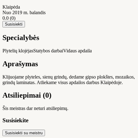
Klaipėda
Nuo 2019 m. balandis
0.0
(0)
Susisiekti
Specialybės
Plytelių klojėjas
Statybos darbai
Vidaus apdaila
Aprašymas
Klijuojame plyteles, sienų grindų, dedame gipso plokštes, mozaikos,
grindų laminatas. Atliekame visus apdailos darbus Klaipėdoje.
Atsiliepimai (0)
Šis meistras dar neturi atsiliepimų.
Susisiekite
Susisiekti su meistru