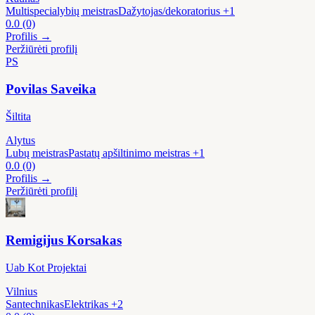
Multispecialybių meistras
Dažytojas/dekoratorius
+1
0.0
(0)
Profilis →
Peržiūrėti profilį
PS
Povilas Saveika
Šiltita
Alytus
Lubų meistras
Pastatų apšiltinimo meistras
+1
0.0
(0)
Profilis →
Peržiūrėti profilį
Remigijus Korsakas
Uab Kot Projektai
Vilnius
Santechnikas
Elektrikas
+2