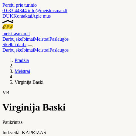
Pereiti prie turinio
0 633 44344
info@meistrasman.lt
DUK
Kontaktai
Apie mus
meistras
man
.lt
Darbų skelbimai
Meistrai
Paslaugos
Skelbti darbą
Darbų skelbimai
Meistrai
Paslaugos
Pradžia
Meistrai
Virginija Baski
VB
Virginija Baski
Patikrintas
Ind.veikl. KAPRIZAS