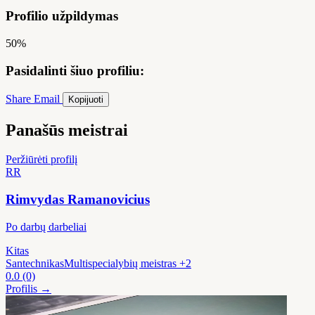
Profilio užpildymas
50%
Pasidalinti šiuo profiliu:
Share
Email
Kopijuoti
Panašūs meistrai
Peržiūrėti profilį
RR
Rimvydas Ramanovicius
Po darbų darbeliai
Kitas
Santechnikas
Multispecialybių meistras
+2
0.0
(0)
Profilis →