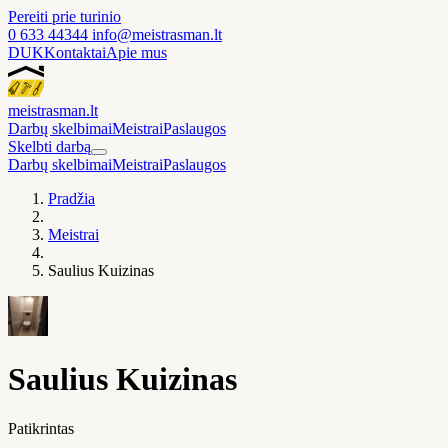
Pereiti prie turinio
0 633 44344
info@meistrasman.lt
DUK
Kontaktai
Apie mus
meistras
man
.lt
Darbų skelbimai
Meistrai
Paslaugos
Skelbti darbą
Darbų skelbimai
Meistrai
Paslaugos
Pradžia
Meistrai
Saulius Kuizinas
Saulius Kuizinas
Patikrintas