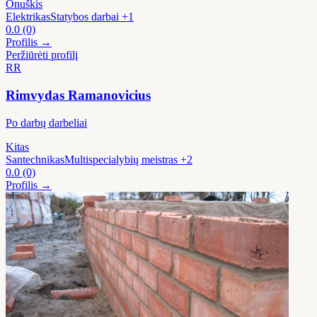
Onuškis
Elektrikas
Statybos darbai
+1
0.0
(0)
Profilis →
Peržiūrėti profilį
RR
Rimvydas Ramanovicius
Po darbų darbeliai
Kitas
Santechnikas
Multispecialybių meistras
+2
0.0
(0)
Profilis →