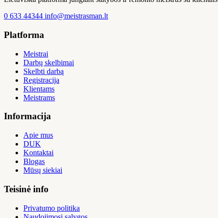
0 633 44344
info@meistrasman.lt
Platforma
Meistrai
Darbų skelbimai
Skelbti darbą
Registracija
Klientams
Meistrams
Informacija
Apie mus
DUK
Kontaktai
Blogas
Mūsų siekiai
Teisinė info
Privatumo politika
Naudojimosi sąlygos