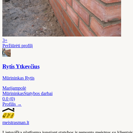
3+
Peržiūrėti profilį
Rytis Ytkevčius
Mūrininkas Rytis
Marijampolė
Mūrininkas
Statybos darbai
0.0
(0)
Profilis →
meistras
man
.lt
Lietuviška platforma jungiant statybos ir remonto meistrus su klienta