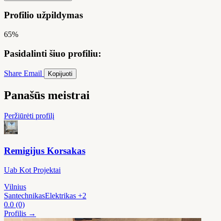
Profilio užpildymas
65%
Pasidalinti šiuo profiliu:
Share
Email
Kopijuoti
Panašūs meistrai
Peržiūrėti profilį
Remigijus Korsakas
Uab Kot Projektai
Vilnius
Santechnikas
Elektrikas
+2
0.0
(0)
Profilis →