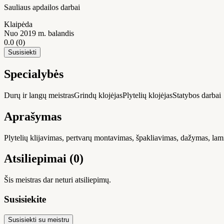
Sauliaus apdailos darbai
Klaipėda
Nuo 2019 m. balandis
0.0
(0)
Susisiekti
Specialybės
Durų ir langų meistras
Grindų klojėjas
Plytelių klojėjas
Statybos darbai
Aprašymas
Plytelių klijavimas, pertvarų montavimas, špakliavimas, dažymas, lam
Atsiliepimai (0)
Šis meistras dar neturi atsiliepimų.
Susisiekite
Susisiekti su meistru