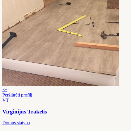
3+
Peržiūrėti profilį
VT
Virginijus Trakelis
Domus statyba