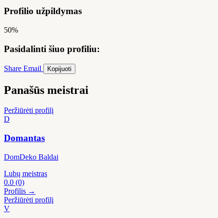
Profilio užpildymas
50%
Pasidalinti šiuo profiliu:
Share
Email
Kopijuoti
Panašūs meistrai
Peržiūrėti profilį
D
Domantas
DomDeko Baldai
Lubų meistras
0.0
(0)
Profilis →
Peržiūrėti profilį
V