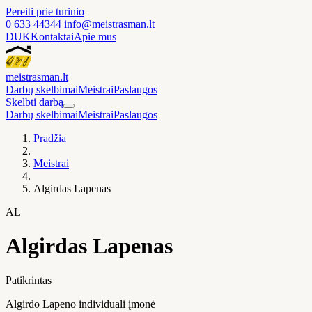
Pereiti prie turinio
0 633 44344
info@meistrasman.lt
DUK
Kontaktai
Apie mus
meistras
man
.lt
Darbų skelbimai
Meistrai
Paslaugos
Skelbti darbą
Darbų skelbimai
Meistrai
Paslaugos
Pradžia
Meistrai
Algirdas Lapenas
AL
Algirdas Lapenas
Patikrintas
Algirdo Lapeno individuali įmonė