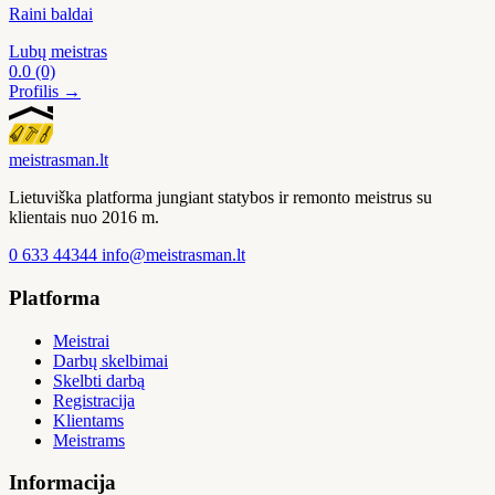
Raini baldai
Lubų meistras
0.0
(0)
Profilis →
meistras
man
.lt
Lietuviška platforma jungiant statybos ir remonto meistrus su
klientais nuo 2016 m.
0 633 44344
info@meistrasman.lt
Platforma
Meistrai
Darbų skelbimai
Skelbti darbą
Registracija
Klientams
Meistrams
Informacija