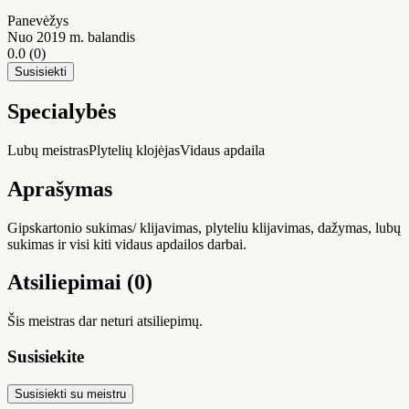
Panevėžys
Nuo 2019 m. balandis
0.0
(0)
Susisiekti
Specialybės
Lubų meistras
Plytelių klojėjas
Vidaus apdaila
Aprašymas
Gipskartonio sukimas/ klijavimas, plyteliu klijavimas, dažymas, lubų
sukimas ir visi kiti vidaus apdailos darbai.
Atsiliepimai (0)
Šis meistras dar neturi atsiliepimų.
Susisiekite
Susisiekti su meistru