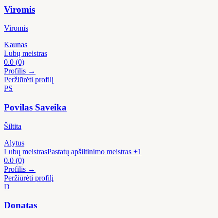
Viromis
Viromis
Kaunas
Lubų meistras
0.0
(0)
Profilis →
Peržiūrėti profilį
PS
Povilas Saveika
Šiltita
Alytus
Lubų meistras
Pastatų apšiltinimo meistras
+1
0.0
(0)
Profilis →
Peržiūrėti profilį
D
Donatas