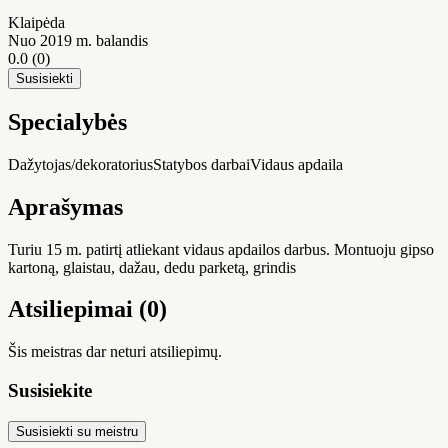
Klaipėda
Nuo 2019 m. balandis
0.0
(0)
Susisiekti
Specialybės
Dažytojas/dekoratorius
Statybos darbai
Vidaus apdaila
Aprašymas
Turiu 15 m. patirtį atliekant vidaus apdailos darbus. Montuoju gipso
kartoną, glaistau, dažau, dedu parketą, grindis
Atsiliepimai (0)
Šis meistras dar neturi atsiliepimų.
Susisiekite
Susisiekti su meistru