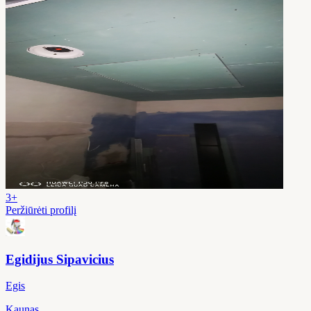
3+
Peržiūrėti profilį
Egidijus Sipavicius
Egis
Kaunas