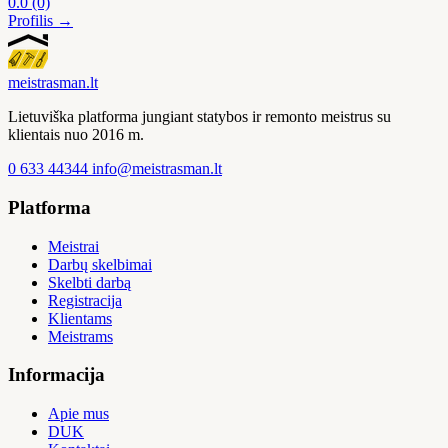
0.0
(0)
Profilis →
meistras
man
.lt
Lietuviška platforma jungiant statybos ir remonto meistrus su
klientais nuo 2016 m.
0 633 44344
info@meistrasman.lt
Platforma
Meistrai
Darbų skelbimai
Skelbti darbą
Registracija
Klientams
Meistrams
Informacija
Apie mus
DUK