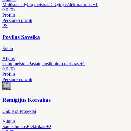
Multispecialybių meistras
Dažytojas/dekoratorius
+1
0.0
(0)
Profilis →
Peržiūrėti profilį
PS
Povilas Saveika
Šiltita
Alytus
Lubų meistras
Pastatų apšiltinimo meistras
+1
0.0
(0)
Profilis →
Peržiūrėti profilį
Remigijus Korsakas
Uab Kot Projektai
Vilnius
Santechnikas
Elektrikas
+2