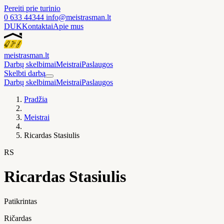
Pereiti prie turinio
0 633 44344
info@meistrasman.lt
DUK
Kontaktai
Apie mus
meistras
man
.lt
Darbų skelbimai
Meistrai
Paslaugos
Skelbti darbą
Darbų skelbimai
Meistrai
Paslaugos
Pradžia
Meistrai
Ricardas Stasiulis
RS
Ricardas Stasiulis
Patikrintas
Ričardas