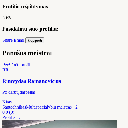
Profilio užpildymas
50%
Pasidalinti šiuo profiliu:
Share
Email
Kopijuoti
Panašūs meistrai
Peržiūrėti profilį
RR
Rimvydas Ramanovicius
Po darbų darbeliai
Kitas
Santechnikas
Multispecialybių meistras
+2
0.0
(0)
Profilis →