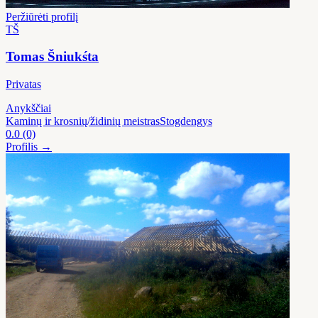
Peržiūrėti profilį
TŠ
Tomas Šniukśta
Privatas
Anykščiai
Kaminų ir krosnių/židinių meistras
Stogdengys
0.0
(0)
Profilis →