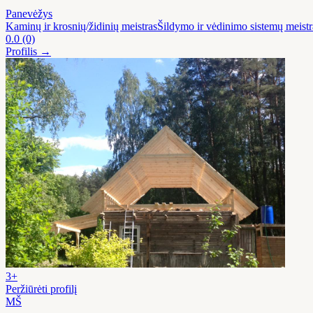
Panevėžys
Kaminų ir krosnių/židinių meistras
Šildymo ir vėdinimo sistemų meistr
0.0
(0)
Profilis →
3+
Peržiūrėti profilį
MŠ