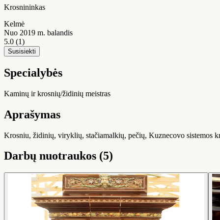
Krosnininkas
Kelmė
Nuo 2019 m. balandis
5.0
(1)
Susisiekti
Specialybės
Kaminų ir krosnių/židinių meistras
Aprašymas
Krosniu, židinių, viryklių, stačiamalkių, pečių, Kuznecovo sistemos kro
Darbų nuotraukos (5)