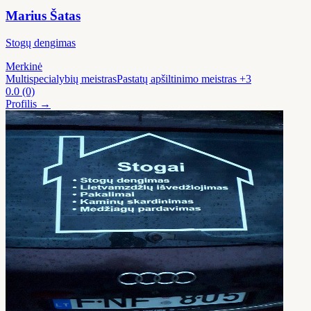
Marius Šatas
Stogų dengimas
Merkinė
Multispecialybių meistras
Pastatų apšiltinimo meistras
+3
0.0
(0)
Profilis →