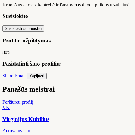
Kruopštus darbas, kantrybė ir išmanymas duoda puikius rezultatus!
Susisiekite
Susisiekti su meistru
Profilio užpildymas
80%
Pasidalinti šiuo profiliu:
Share
Email
Kopijuoti
Panašūs meistrai
Peržiūrėti profilį
VK
Virginijus Kubilius
Aerovalus uan