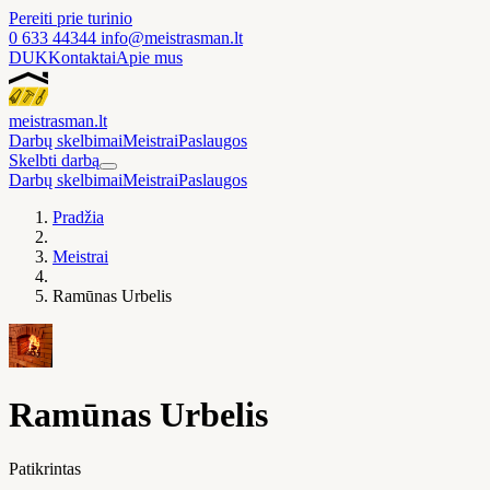
Pereiti prie turinio
0 633 44344
info@meistrasman.lt
DUK
Kontaktai
Apie mus
meistras
man
.lt
Darbų skelbimai
Meistrai
Paslaugos
Skelbti darbą
Darbų skelbimai
Meistrai
Paslaugos
Pradžia
Meistrai
Ramūnas Urbelis
Ramūnas Urbelis
Patikrintas