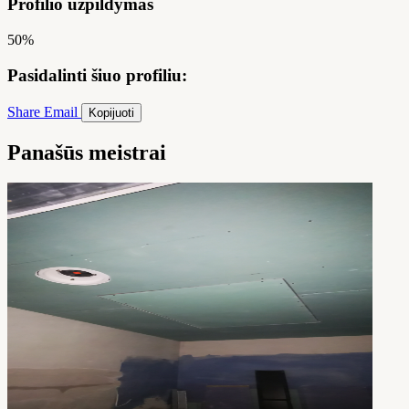
Profilio užpildymas
50%
Pasidalinti šiuo profiliu:
Share
Email
Kopijuoti
Panašūs meistrai