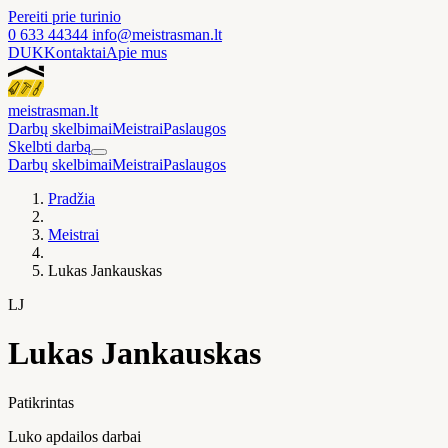
Pereiti prie turinio
0 633 44344
info@meistrasman.lt
DUK
Kontaktai
Apie mus
meistras
man
.lt
Darbų skelbimai
Meistrai
Paslaugos
Skelbti darbą
Darbų skelbimai
Meistrai
Paslaugos
Pradžia
Meistrai
Lukas Jankauskas
LJ
Lukas Jankauskas
Patikrintas
Luko apdailos darbai