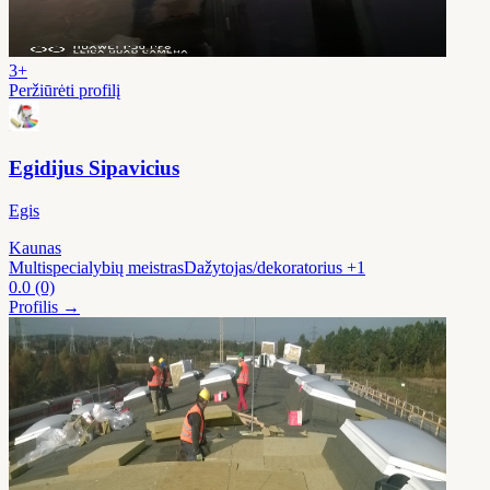
3+
Peržiūrėti profilį
Egidijus Sipavicius
Egis
Kaunas
Multispecialybių meistras
Dažytojas/dekoratorius
+1
0.0
(0)
Profilis →