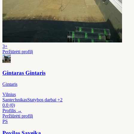
3+
Peržiūrėti profilį
Gintaras Gintaris
Gintaris
Vilnius
Santechnikas
Statybos darbai
+2
0.0
(0)
Profilis →
Peržiūrėti profilį
PS
Povilas Saveika