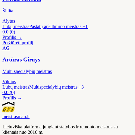
Šiltita
Alytus
Lubų meistras
Pastatų apšiltinimo meistras
+1
0.0
(0)
Profilis →
Peržiūrėti profilį
AG
Artūras Girnys
Multi specialybių meistras
Vilnius
Lubų meistras
Multispecialybių meistras
+3
0.0
(0)
Profilis →
meistras
man
.lt
Lietuviška platforma jungiant statybos ir remonto meistrus su
klientais nuo 2016 m.