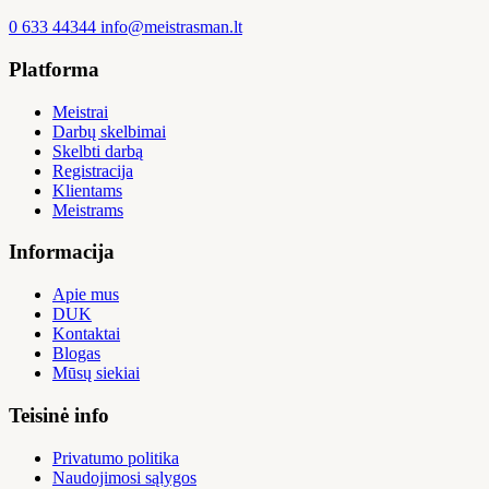
0 633 44344
info@meistrasman.lt
Platforma
Meistrai
Darbų skelbimai
Skelbti darbą
Registracija
Klientams
Meistrams
Informacija
Apie mus
DUK
Kontaktai
Blogas
Mūsų siekiai
Teisinė info
Privatumo politika
Naudojimosi sąlygos