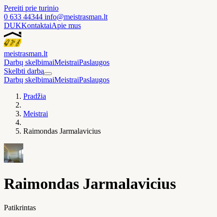
Pereiti prie turinio
0 633 44344
info@meistrasman.lt
DUK
Kontaktai
Apie mus
meistras
man
.lt
Darbų skelbimai
Meistrai
Paslaugos
Skelbti darbą
Darbų skelbimai
Meistrai
Paslaugos
Pradžia
Meistrai
Raimondas Jarmalavicius
Raimondas Jarmalavicius
Patikrintas