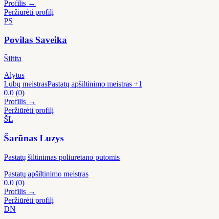
Profilis →
Peržiūrėti profilį
PS
Povilas Saveika
Šiltita
Alytus
Lubų meistras
Pastatų apšiltinimo meistras
+1
0.0
(0)
Profilis →
Peržiūrėti profilį
ŠL
Šarūnas Luzys
Pastatų šiltinimas poliuretano putomis
Pastatų apšiltinimo meistras
0.0
(0)
Profilis →
Peržiūrėti profilį
DN