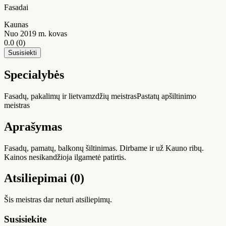
Fasadai
Kaunas
Nuo 2019 m. kovas
0.0
(0)
Susisiekti
Specialybės
Fasadų, pakalimų ir lietvamzdžių meistras
Pastatų apšiltinimo
meistras
Aprašymas
Fasadų, pamatų, balkonų šiltinimas. Dirbame ir už Kauno ribų.
Kainos nesikandžioja ilgametė patirtis.
Atsiliepimai (0)
Šis meistras dar neturi atsiliepimų.
Susisiekite