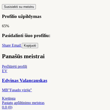
Susisiekti su meistru
Profilio užpildymas
65%
Pasidalinti šiuo profiliu:
Share
Email
Kopijuoti
Panašūs meistrai
Peržiūrėti profilį
EV
Edvinas Valancauskas
MB"Fasado vizija"
Kretinga
Pastatų apšiltinimo meistras
0.0
(0)