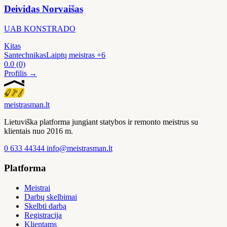
Deividas Norvaišas
UAB KONSTRADO
Kitas
Santechnikas
Laiptų meistras
+6
0.0
(0)
Profilis →
meistras
man
.lt
Lietuviška platforma jungiant statybos ir remonto meistrus su
klientais nuo 2016 m.
0 633 44344
info@meistrasman.lt
Platforma
Meistrai
Darbų skelbimai
Skelbti darbą
Registracija
Klientams