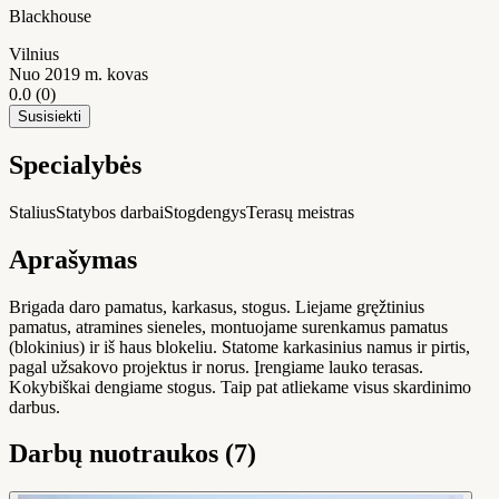
Blackhouse
Vilnius
Nuo 2019 m. kovas
0.0
(0)
Susisiekti
Specialybės
Stalius
Statybos darbai
Stogdengys
Terasų meistras
Aprašymas
Brigada daro pamatus, karkasus, stogus. Liejame gręžtinius
pamatus, atramines sieneles, montuojame surenkamus pamatus
(blokinius) ir iš haus blokeliu. Statome karkasinius namus ir pirtis,
pagal užsakovo projektus ir norus. Įrengiame lauko terasas.
Kokybiškai dengiame stogus. Taip pat atliekame visus skardinimo
darbus.
Darbų nuotraukos (7)