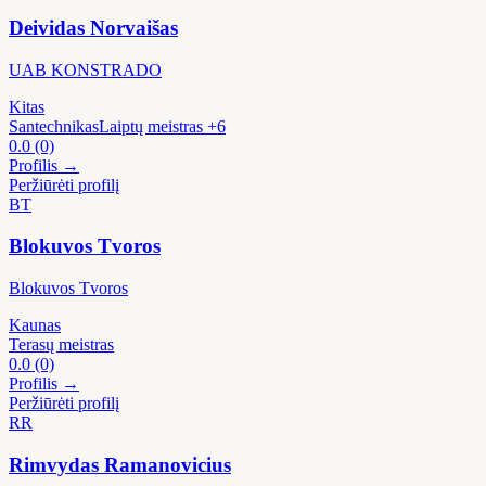
Deividas Norvaišas
UAB KONSTRADO
Kitas
Santechnikas
Laiptų meistras
+6
0.0
(0)
Profilis →
Peržiūrėti profilį
BT
Blokuvos Tvoros
Blokuvos Tvoros
Kaunas
Terasų meistras
0.0
(0)
Profilis →
Peržiūrėti profilį
RR
Rimvydas Ramanovicius