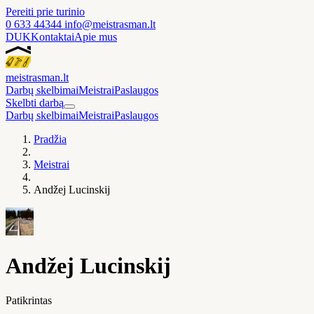
Pereiti prie turinio
0 633 44344
info@meistrasman.lt
DUK
Kontaktai
Apie mus
meistras
man
.lt
Darbų skelbimai
Meistrai
Paslaugos
Skelbti darbą
Darbų skelbimai
Meistrai
Paslaugos
Pradžia
Meistrai
Andžej Lucinskij
Andžej Lucinskij
Patikrintas