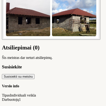
Atsiliepimai (0)
Šis meistras dar neturi atsiliepimų.
Susisiekite
Susisiekti su meistru
Verslo info
Tipas
Individuali veikla
Darbuotojų
1