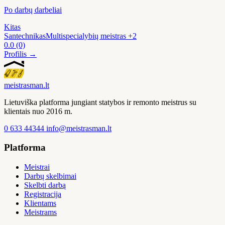
Po darbų darbeliai
Kitas
Santechnikas
Multispecialybių meistras
+2
0.0
(0)
Profilis →
meistras
man
.lt
Lietuviška platforma jungiant statybos ir remonto meistrus su
klientais nuo 2016 m.
0 633 44344
info@meistrasman.lt
Platforma
Meistrai
Darbų skelbimai
Skelbti darbą
Registracija
Klientams
Meistrams