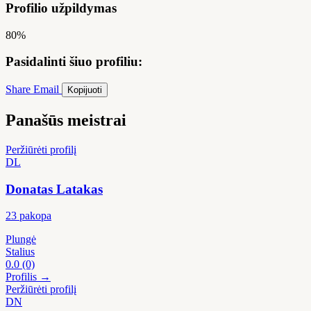
Profilio užpildymas
80%
Pasidalinti šiuo profiliu:
Share
Email
Kopijuoti
Panašūs meistrai
Peržiūrėti profilį
DL
Donatas Latakas
23 pakopa
Plungė
Stalius
0.0
(0)
Profilis →
Peržiūrėti profilį
DN