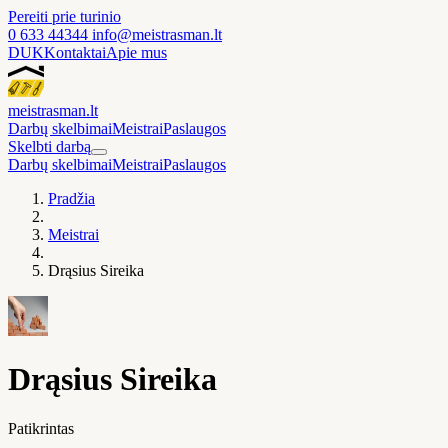
Pereiti prie turinio
0 633 44344
info@meistrasman.lt
DUK
Kontaktai
Apie mus
meistras
man
.lt
Darbų skelbimai
Meistrai
Paslaugos
Skelbti darbą
Darbų skelbimai
Meistrai
Paslaugos
Pradžia
Meistrai
Drąsius Sireika
Drąsius Sireika
Patikrintas