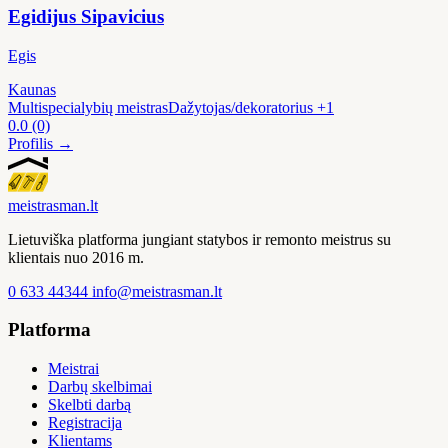
Egidijus Sipavicius
Egis
Kaunas
Multispecialybių meistras
Dažytojas/dekoratorius
+1
0.0
(0)
Profilis →
meistras
man
.lt
Lietuviška platforma jungiant statybos ir remonto meistrus su
klientais nuo 2016 m.
0 633 44344
info@meistrasman.lt
Platforma
Meistrai
Darbų skelbimai
Skelbti darbą
Registracija
Klientams