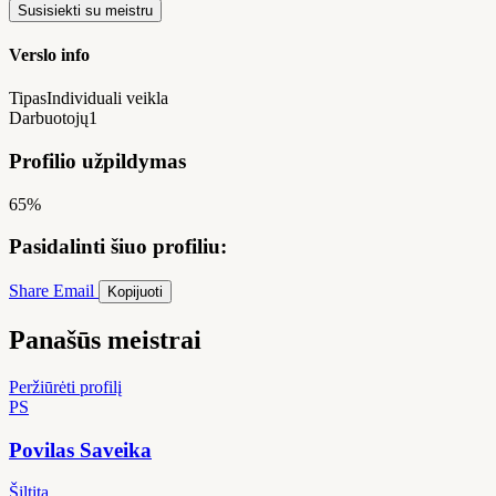
Susisiekti su meistru
Verslo info
Tipas
Individuali veikla
Darbuotojų
1
Profilio užpildymas
65%
Pasidalinti šiuo profiliu:
Share
Email
Kopijuoti
Panašūs meistrai
Peržiūrėti profilį
PS
Povilas Saveika
Šiltita