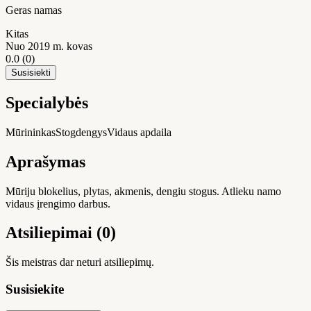
Geras namas
Kitas
Nuo 2019 m. kovas
0.0
(0)
Susisiekti
Specialybės
Mūrininkas
Stogdengys
Vidaus apdaila
Aprašymas
Mūriju blokelius, plytas, akmenis, dengiu stogus. Atlieku namo
vidaus įrengimo darbus.
Atsiliepimai (0)
Šis meistras dar neturi atsiliepimų.
Susisiekite