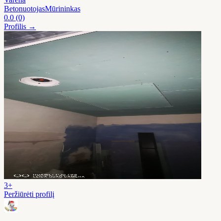
Betonuotojas
Mūrininkas
0.0
(0)
Profilis →
3+
Peržiūrėti profilį