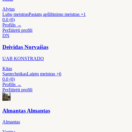
Alytus
Lubų meistras
Pastatų apšiltinimo meistras
+1
0.0
(0)
Profilis →
Peržiūrėti profilį
DN
Deividas Norvaišas
UAB KONSTRADO
Kitas
Santechnikas
Laiptų meistras
+6
0.0
(0)
Profilis →
Peržiūrėti profilį
Almantas Almantas
Almantas
Varėna