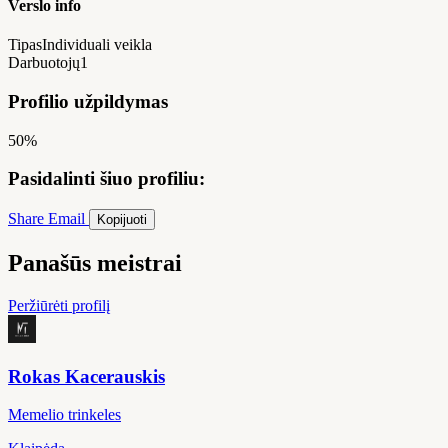
Verslo info
Tipas
Individuali veikla
Darbuotojų
1
Profilio užpildymas
50%
Pasidalinti šiuo profiliu:
Share
Email
Kopijuoti
Panašūs meistrai
Peržiūrėti profilį
Rokas Kacerauskis
Memelio trinkeles