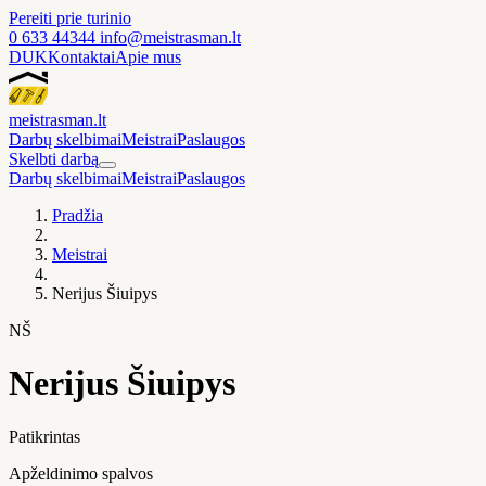
Pereiti prie turinio
0 633 44344
info@meistrasman.lt
DUK
Kontaktai
Apie mus
meistras
man
.lt
Darbų skelbimai
Meistrai
Paslaugos
Skelbti darbą
Darbų skelbimai
Meistrai
Paslaugos
Pradžia
Meistrai
Nerijus Šiuipys
NŠ
Nerijus Šiuipys
Patikrintas
Apželdinimo spalvos