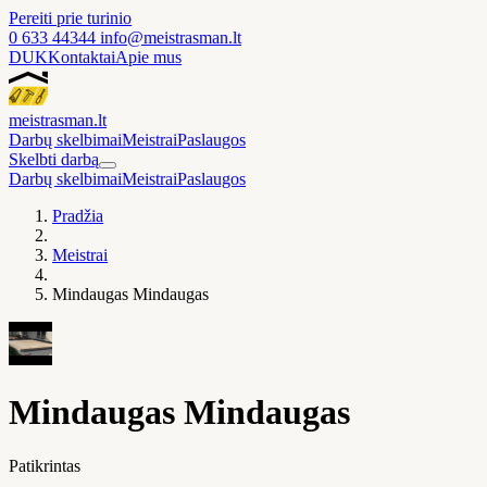
Pereiti prie turinio
0 633 44344
info@meistrasman.lt
DUK
Kontaktai
Apie mus
meistras
man
.lt
Darbų skelbimai
Meistrai
Paslaugos
Skelbti darbą
Darbų skelbimai
Meistrai
Paslaugos
Pradžia
Meistrai
Mindaugas Mindaugas
Mindaugas Mindaugas
Patikrintas