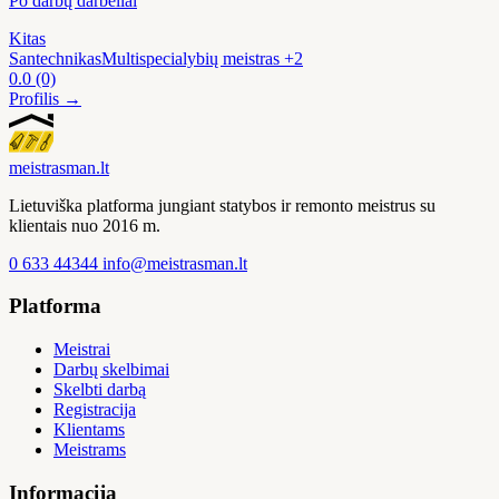
Po darbų darbeliai
Kitas
Santechnikas
Multispecialybių meistras
+2
0.0
(0)
Profilis →
meistras
man
.lt
Lietuviška platforma jungiant statybos ir remonto meistrus su
klientais nuo 2016 m.
0 633 44344
info@meistrasman.lt
Platforma
Meistrai
Darbų skelbimai
Skelbti darbą
Registracija
Klientams
Meistrams
Informacija