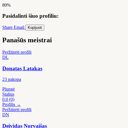
80%
Pasidalinti šiuo profiliu:
Share
Email
Kopijuoti
Panašūs meistrai
Peržiūrėti profilį
DL
Donatas Latakas
23 pakopa
Plungė
Stalius
0.0
(0)
Profilis →
Peržiūrėti profilį
DN
Deividas Norvaišas