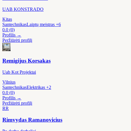
UAB KONSTRADO
Kitas
Santechnikas
Laiptų meistras
+6
0.0
(0)
Profilis →
Peržiūrėti profilį
Remigijus Korsakas
Uab Kot Projektai
Vilnius
Santechnikas
Elektrikas
+2
0.0
(0)
Profilis →
Peržiūrėti profilį
RR
Rimvydas Ramanovicius