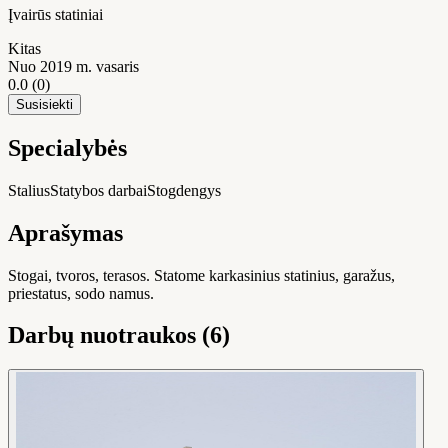
Įvairūs statiniai
Kitas
Nuo 2019 m. vasaris
0.0
(0)
Susisiekti
Specialybės
Stalius
Statybos darbai
Stogdengys
Aprašymas
Stogai, tvoros, terasos. Statome karkasinius statinius, garažus,
priestatus, sodo namus.
Darbų nuotraukos (6)