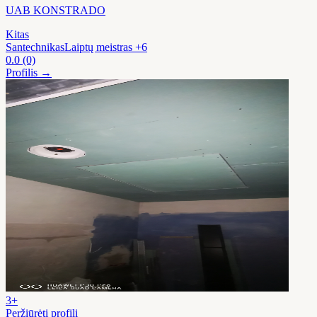
UAB KONSTRADO
Kitas
Santechnikas
Laiptų meistras
+6
0.0
(0)
Profilis →
3+
Peržiūrėti profilį