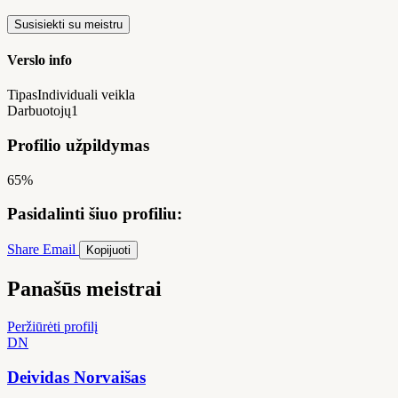
Susisiekti su meistru
Verslo info
Tipas
Individuali veikla
Darbuotojų
1
Profilio užpildymas
65%
Pasidalinti šiuo profiliu:
Share
Email
Kopijuoti
Panašūs meistrai
Peržiūrėti profilį
DN
Deividas Norvaišas