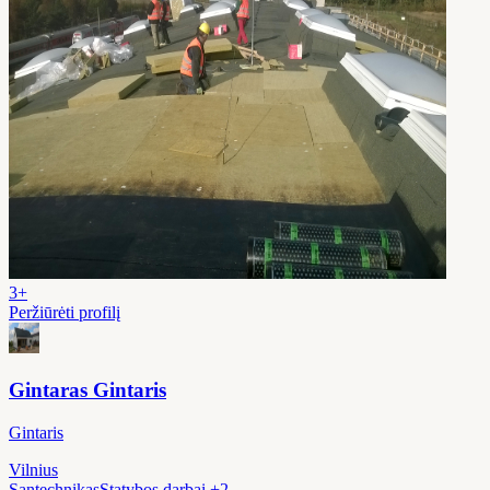
3+
Peržiūrėti profilį
Gintaras Gintaris
Gintaris
Vilnius
Santechnikas
Statybos darbai
+2