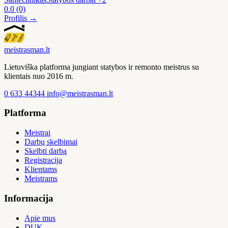
0.0
(0)
Profilis →
meistras
man
.lt
Lietuviška platforma jungiant statybos ir remonto meistrus su
klientais nuo 2016 m.
0 633 44344
info@meistrasman.lt
Platforma
Meistrai
Darbų skelbimai
Skelbti darbą
Registracija
Klientams
Meistrams
Informacija
Apie mus
DUK