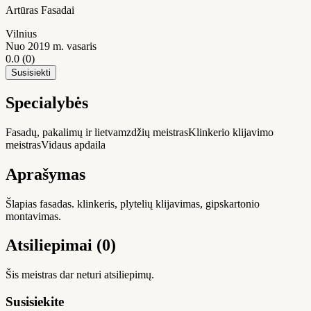
Artūras Fasadai
Vilnius
Nuo 2019 m. vasaris
0.0
(0)
Susisiekti
Specialybės
Fasadų, pakalimų ir lietvamzdžių meistras
Klinkerio klijavimo
meistras
Vidaus apdaila
Aprašymas
Šlapias fasadas. klinkeris, plytelių klijavimas, gipskartonio
montavimas.
Atsiliepimai (0)
Šis meistras dar neturi atsiliepimų.
Susisiekite