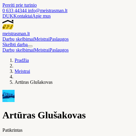
Pereiti prie turinio
0 633 44344
info@meistrasman.lt
DUK
Kontaktai
Apie mus
meistras
man
.lt
Darbų skelbimai
Meistrai
Paslaugos
Skelbti darbą
Darbų skelbimai
Meistrai
Paslaugos
Pradžia
Meistrai
Artūras Glušakovas
Artūras Glušakovas
Patikrintas