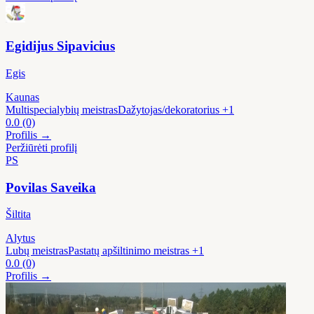
Egidijus Sipavicius
Egis
Kaunas
Multispecialybių meistras
Dažytojas/dekoratorius
+1
0.0
(0)
Profilis →
Peržiūrėti profilį
PS
Povilas Saveika
Šiltita
Alytus
Lubų meistras
Pastatų apšiltinimo meistras
+1
0.0
(0)
Profilis →