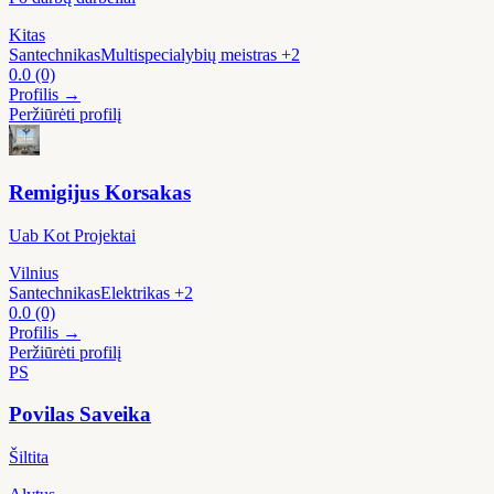
Kitas
Santechnikas
Multispecialybių meistras
+2
0.0
(0)
Profilis →
Peržiūrėti profilį
Remigijus Korsakas
Uab Kot Projektai
Vilnius
Santechnikas
Elektrikas
+2
0.0
(0)
Profilis →
Peržiūrėti profilį
PS
Povilas Saveika
Šiltita