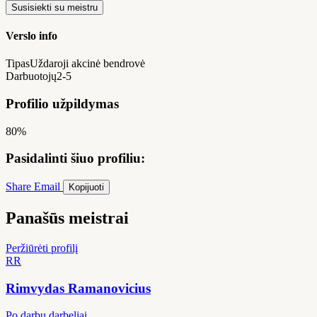
Susisiekti su meistru
Verslo info
Tipas
Uždaroji akcinė bendrovė
Darbuotojų
2-5
Profilio užpildymas
80%
Pasidalinti šiuo profiliu:
Share
Email
Kopijuoti
Panašūs meistrai
Peržiūrėti profilį
RR
Rimvydas Ramanovicius
Po darbų darbeliai