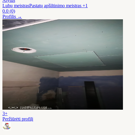
Alytus
Lubų meistras
Pastatų apšiltinimo meistras
+1
0.0
(0)
Profilis →
3+
Peržiūrėti profilį