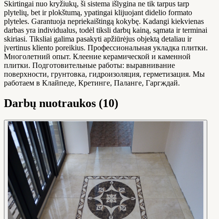
Skirtingai nuo kryžiukų, ši sistema išlygina ne tik tarpus tarp
plytelių, bet ir plokštumą, ypatingai klijuojant didelio formato
plyteles. Garantuoja nepriekaištingą kokybę. Kadangi kiekvienas
darbas yra individualus, todėl tiksli darbų kainą, sąmata ir terminai
skiriasi. Tiksliai galima pasakyti apžiūrėjus objektą detaliau ir
įvertinus kliento poreikius. Профессиональная укладка плитки.
Многолетний опыт. Клеение керамической и каменной
плитки. Подготовительные работы: выравнивание
поверхности, грунтовка, гидроизоляция, герметизация. Мы
работаем в Клайпеде, Кретинге, Паланге, Гаргждай.
Darbų nuotraukos (10)