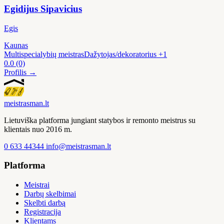
Egidijus Sipavicius
Egis
Kaunas
Multispecialybių meistras
Dažytojas/dekoratorius
+1
0.0
(0)
Profilis →
meistras
man
.lt
Lietuviška platforma jungiant statybos ir remonto meistrus su
klientais nuo 2016 m.
0 633 44344
info@meistrasman.lt
Platforma
Meistrai
Darbų skelbimai
Skelbti darbą
Registracija
Klientams