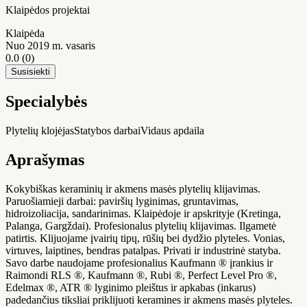
Klaipėdos projektai
Klaipėda
Nuo 2019 m. vasaris
0.0
(0)
Susisiekti
Specialybės
Plytelių klojėjas
Statybos darbai
Vidaus apdaila
Aprašymas
Kokybiškas keraminių ir akmens masės plytelių klijavimas.
Paruošiamieji darbai: paviršių lyginimas, gruntavimas,
hidroizoliacija, sandarinimas. Klaipėdoje ir apskrityje (Kretinga,
Palanga, Gargždai). Profesionalus plytelių klijavimas. Ilgametė
patirtis. Klijuojame įvairių tipų, rūšių bei dydžio plyteles. Vonias,
virtuves, laiptines, bendras patalpas. Privati ir industrinė statyba.
Savo darbe naudojame profesionalius Kaufmann ® įrankius ir
Raimondi RLS ®, Kaufmann ®, Rubi ®, Perfect Level Pro ®,
Edelmax ®, ATR ® lyginimo pleištus ir apkabas (inkarus)
padedančius tiksliai priklijuoti keramines ir akmens masės plyteles.