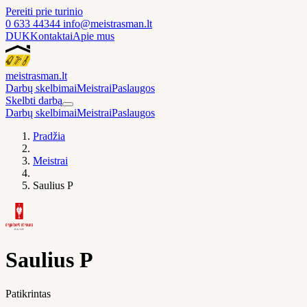
Pereiti prie turinio
0 633 44344
info@meistrasman.lt
DUK
Kontaktai
Apie mus
meistras
man
.lt
Darbų skelbimai
Meistrai
Paslaugos
Skelbti darbą
Darbų skelbimai
Meistrai
Paslaugos
Pradžia
Meistrai
Saulius P
Saulius P
Patikrintas