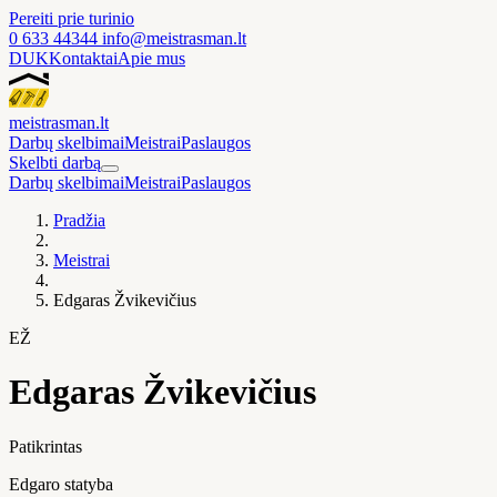
Pereiti prie turinio
0 633 44344
info@meistrasman.lt
DUK
Kontaktai
Apie mus
meistras
man
.lt
Darbų skelbimai
Meistrai
Paslaugos
Skelbti darbą
Darbų skelbimai
Meistrai
Paslaugos
Pradžia
Meistrai
Edgaras Žvikevičius
EŽ
Edgaras Žvikevičius
Patikrintas
Edgaro statyba