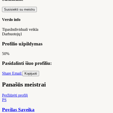
Susisiekti su meistru
Verslo info
Tipas
Individuali veikla
Darbuotojų
1
Profilio užpildymas
50%
Pasidalinti šiuo profiliu:
Share
Email
Kopijuoti
Panašūs meistrai
Peržiūrėti profilį
PS
Povilas Saveika