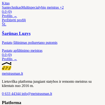
Kitas
Santechnikas
Multispecialybių meistras
+2
0.0
(0)
Profilis →
Peržiūrėti profilį
ŠL
Šarūnas Luzys
Pastatų šiltinimas poliuretano putomis
Pastatų apšiltinimo meistras
0.0
(0)
Profilis →
meistras
man
.lt
Lietuviška platforma jungiant statybos ir remonto meistrus su
klientais nuo 2016 m.
0 633 44344
info@meistrasman.lt
Platforma