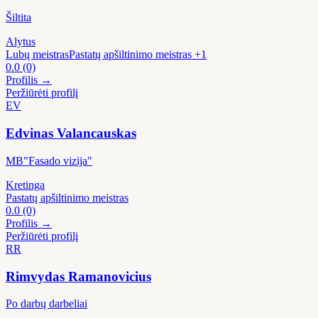
Šiltita
Alytus
Lubų meistras
Pastatų apšiltinimo meistras
+1
0.0
(0)
Profilis →
Peržiūrėti profilį
EV
Edvinas Valancauskas
MB"Fasado vizija"
Kretinga
Pastatų apšiltinimo meistras
0.0
(0)
Profilis →
Peržiūrėti profilį
RR
Rimvydas Ramanovicius
Po darbų darbeliai