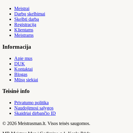
Meistrai
Darbų skelbimai
Skelbti darbą
Registracija
Klientams
Meistrams
Informacija
Apie mus
DUK
Kontaktai
Blogas
Mūsų siekiai
Teisinė info
Privatumo politika
Naudojimosi sąlygos
Skaidriai dirbančio ID
© 2026 Meistrasman.lt. Visos teisės saugomos.