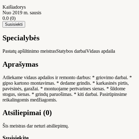
Kaišiadorys
Nuo 2019 m. sausis
0.0
(0)
Susisiekti
Specialybės
Pastatų apšiltinimo meistras
Statybos darbai
Vidaus apdaila
Aprašymas
Atliekame vidaus apdailos ir remonto darbus: * griovimo darbai. *
gipso kartono montavimas. * dedame grindis. * karkasinės pirtis,
pavėsinės, garažai. * montuojame pertvarines sienas. * šildome
stogus, sienas. * grindų paruošimas. * kiti darbai. Pasirūpinsime
reikalingomis medžiagomis.
Atsiliepimai (0)
Šis meistras dar neturi atsiliepimų.
Susisiekite