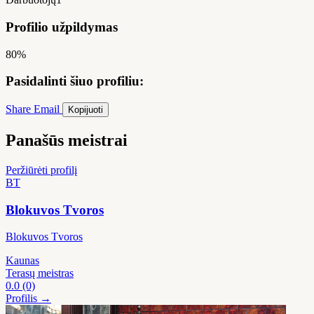
Profilio užpildymas
80%
Pasidalinti šiuo profiliu:
Share
Email
Kopijuoti
Panašūs meistrai
Peržiūrėti profilį
BT
Blokuvos Tvoros
Blokuvos Tvoros
Kaunas
Terasų meistras
0.0
(0)
Profilis →