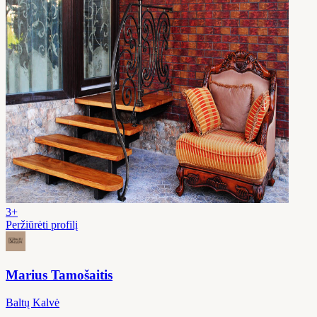
3+
Peržiūrėti profilį
Marius Tamošaitis
Baltų Kalvė