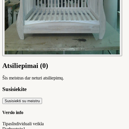
Atsiliepimai (0)
Šis meistras dar neturi atsiliepimų.
Susisiekite
Susisiekti su meistru
Verslo info
Tipas
Individuali veikla
Darbuotojų
1