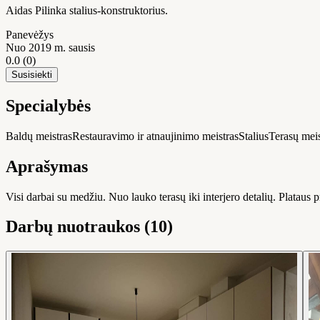
Aidas Pilinka stalius-konstruktorius.
Panevėžys
Nuo 2019 m. sausis
0.0
(0)
Susisiekti
Specialybės
Baldų meistras
Restauravimo ir atnaujinimo meistras
Stalius
Terasų meis
Aprašymas
Visi darbai su medžiu. Nuo lauko terasų iki interjero detalių. Plataus p
Darbų nuotraukos (10)