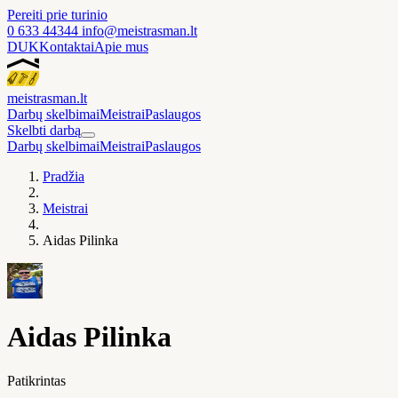
Pereiti prie turinio
0 633 44344
info@meistrasman.lt
DUK
Kontaktai
Apie mus
meistras
man
.lt
Darbų skelbimai
Meistrai
Paslaugos
Skelbti darbą
Darbų skelbimai
Meistrai
Paslaugos
Pradžia
Meistrai
Aidas Pilinka
Aidas Pilinka
Patikrintas