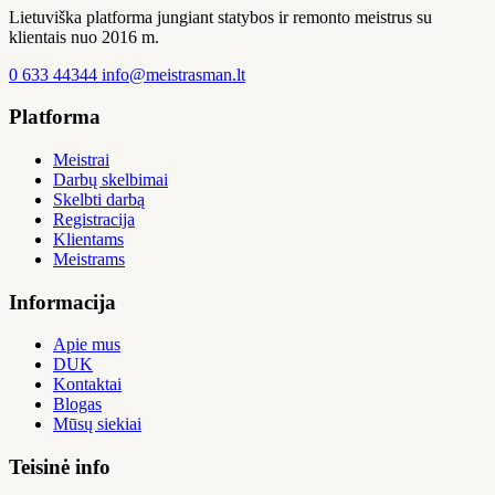
Lietuviška platforma jungiant statybos ir remonto meistrus su
klientais nuo 2016 m.
0 633 44344
info@meistrasman.lt
Platforma
Meistrai
Darbų skelbimai
Skelbti darbą
Registracija
Klientams
Meistrams
Informacija
Apie mus
DUK
Kontaktai
Blogas
Mūsų siekiai
Teisinė info