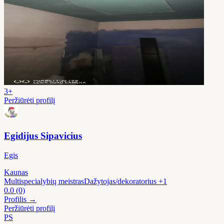
3+
Peržiūrėti profilį
Egidijus Sipavicius
Egis
Kaunas
Multispecialybių meistras
Dažytojas/dekoratorius
+1
0.0
(0)
Profilis →
Peržiūrėti profilį
PS